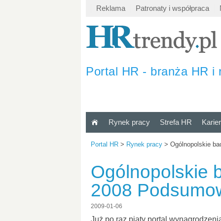
Reklama
Patronaty i współpraca
Portal HR - branża HR i 
Rynek pracy
Strefa HR
Karie
Portal HR
>
Rynek pracy
>
Ogólnopolskie b
Ogólnopolskie 
2008 Podsumo
2009-01-06
Już po raz piąty portal wynagrodze