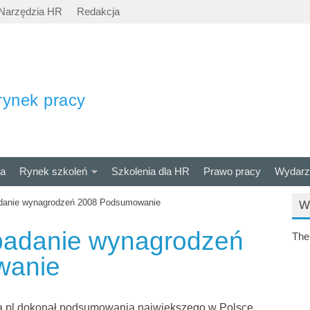
Narzędzia HR
Redakcja
rynek pracy
ra
Rynek szkoleń
Szkolenia dla HR
Prawo pracy
Wydarz
adanie wynagrodzeń 2008 Podsumowanie
W
badanie wynagrodzeń
The
wanie
nia.pl dokonał podsumowania największego w Polsce