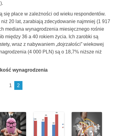
).
ją się płace w zależności od wieku respondentów.
 niż 20 lat, zarabiają zdecydowanie najmniej (1 917
ch mediana wynagrodzenia miesięcznego rośnie
b między 36 a 40 rokiem życia. Ich zarobki są
tety, wraz z nabywaniem „dojrzałości” wiekowej
ynagrodzenia (4 000 PLN) są o 18,7% niższe niż
okość wynagrodzenia
1
2