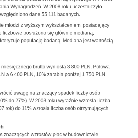
ania Wynagrodzeń. W 2008 roku uczestniczyło
uwzględniono dane 55 111 badanych.
zie młodzi z wyższym wykształceniem, posiadający
ne liczbowe posłużono się głównie medianą,
rakteryzuje populację badaną. Mediana jest wartością
miesięcznego brutto wyniosła 3 800 PLN. Połowa
N a 6 400 PLN, 10% zarabia poniżej 1 750 PLN,
wrócić uwagę na znaczący spadek liczby osób
40% do 27%). W 2008 roku wyraźnie wzrosła liczba
07 rok) do 11% wzrosła liczba osób otrzymujących
.
ch
es znaczących wzrostów płac w budownictwie