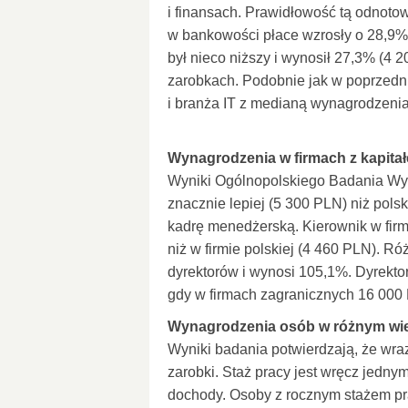
i finansach. Prawidłowość tą odnot
w bankowości płace wzrosły o 28,9%
był nieco niższy i wynosił 27,3% (4 
zarobkach. Podobnie jak w poprzednic
i branża IT z medianą wynagrodzeni
Wynagrodzenia w firmach z kapita
Wyniki Ogólnopolskiego Badania Wyna
znacznie lepiej (5 300 PLN) niż pols
kadrę menedżerską. Kierownik w firm
niż w firmie polskiej (4 460 PLN). Ró
dyrektorów i wynosi 105,1%. Dyrekto
gdy w firmach zagranicznych 16 000
Wynagrodzenia osób w różnym wiek
Wyniki badania potwierdzają, że w
zarobki. Staż pracy jest wręcz jedny
dochody. Osoby z rocznym stażem pra