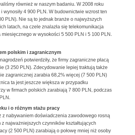
owaliśmy również w naszym badaniu. W 2008 roku
 i wynosiły 4 900 PLN. W budownictwie wzrost ten
200 PLN). Nie są to jednak branże o najwyższych
h latach, na czele znalazła się telekomunikacja
a miesięcznego w wysokości 5 500 PLN i 5 100 PLN.
łem polskim i zagranicznym
grodzeń potwierdziły, że firmy zagraniczne płacą
kie (3 250 PLN). Zdecydowanie lepiej traktują także
ie zagranicznej zarabia 68,2% więcej (7 500 PLN)
żnica ta jest jeszcze większa w przypadku
rzy w firmach polskich zarabiają 7 800 PLN, podczas
 PLN.
u i o różnym stażu pracy
raz z nabywaniem doświadczenia zawodowego rosną
m z najważniejszych czynników kształtujących
cy (2 500 PLN) zarabiają o połowę mniej niż osoby