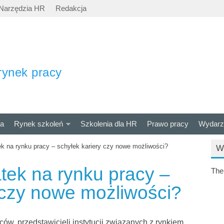
Narzędzia HR
Redakcja
rynek pracy
ra
Rynek szkoleń
Szkolenia dla HR
Prawo pracy
Wydarz
ek na rynku pracy – schyłek kariery czy nowe możliwości?
W
atek na rynku pracy –
The
 czy nowe możliwości?
ów, przedstawicieli instytucji związanych z rynkiem