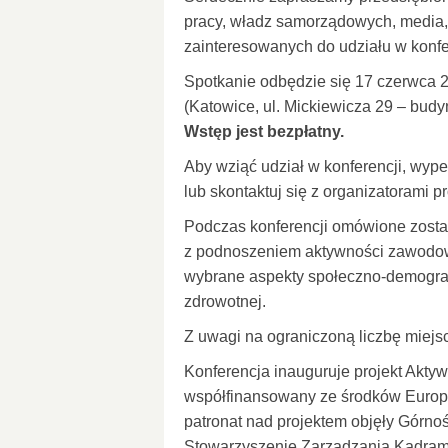
pracy, władz samorządowych, media, 
zainteresowanych do udziału w konfer
Spotkanie odbędzie się 17 czerwca 2
(Katowice, ul. Mickiewicza 29 – budy
Wstęp jest bezpłatny.
Aby wziąć udział w konferencji, wype
lub skontaktuj się z organizatorami pr
Podczas konferencji omówione zost
z podnoszeniem aktywności zawodowe
wybrane aspekty społeczno-demografi
zdrowotnej.
Z uwagi na ograniczoną liczbę miejs
Konferencja inauguruje projekt Akty
współfinansowany ze środków Euro
patronat nad projektem objęły Górn
Stowarzyszenie Zarządzania Kadram