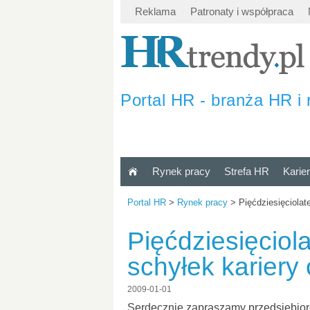
Reklama
Patronaty i współpraca
Portal HR - branża HR i 
Rynek pracy
Strefa HR
Karie
Portal HR
>
Rynek pracy
>
Pięćdziesięciolat
Pięćdziesięciol
schyłek kariery
2009-01-01
Serdecznie zapraszamy przedsiębiorc