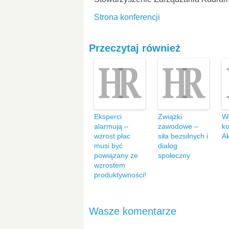
Strona konferencji
Przeczytaj również
Eksperci
Związki
Wy
alarmują –
zawodowe –
k
wzrost płac
siła bezsilnych i
Ak
musi być
dialog
powiązany ze
społeczny
wzrostem
produktywności!
Wasze komentarze