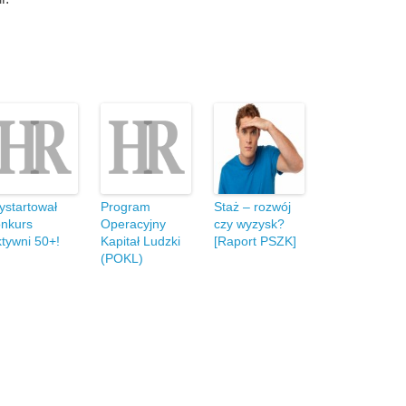
startował
Program
Staż – rozwój
onkurs
Operacyjny
czy wyzysk?
tywni 50+!
Kapitał Ludzki
[Raport PSZK]
(POKL)