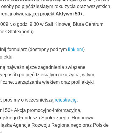
osoby po pięćdziesiątym roku życia oraz wszystkich
encji otwierającej projekt
Aktywni 50+
.
009 r. o godz. 9.30 w Sali Kinowej Biura Centrum
nek Stalexportu).
łnij formularz (dostępny pod tym
linkiem
)
ojektu.
aną najważniejsze zagadnienia związane
j osób po pięćdziesiątym roku życia, w tym
czne, zarządzania wiekiem oraz profilaktyki
c, prosimy o wcześniejszą
rejestrację
.
wni 50+ Akcja promocyjno-informacyjna,
pejskiego Funduszu Społecznego. Honorowy
ośląska Agencja Rozwoju Regionalnego oraz Polskie
i.