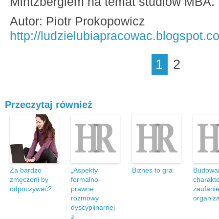
Mintzbergiem na temat studiów MBA.
Autor:
Piotr Prokopowicz
http://ludzielubiapracowac.blogspot.c
1
2
Przeczytaj również
Za bardzo
„Aspekty
Biznes to gra
Budowa
zmęczeni by
formalno-
charakte
odpoczywać?
prawne
zaufani
rozmowy
organiza
dyscyplinarnej
z