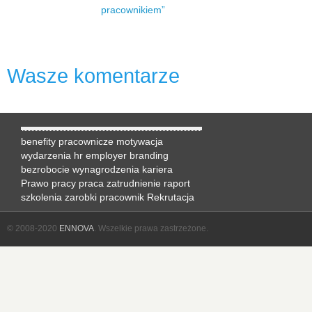
pracownikiem”
Wasze komentarze
benefity pracownicze
motywacja
wydarzenia hr
employer branding
bezrobocie
wynagrodzenia
kariera
Prawo pracy
praca
zatrudnienie
raport
szkolenia
zarobki
pracownik
Rekrutacja
© 2008-2020
ENNOVA
. Wszelkie prawa zastrzeżone.