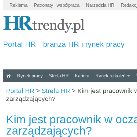
Reklama
Patronaty i współpraca
Narzędzia HR
Redakc
Portal HR - branża HR i rynek pracy
Rynek pracy
Strefa HR
Kariera
Rynek szkoleń
Portal HR
>
Strefa HR
>
Kim jest pracownik 
zarządzających?
Kim jest pracownik w ocz
zarządzających?