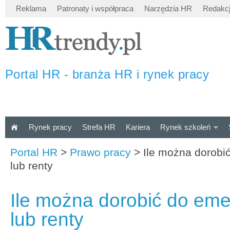
Reklama
Patronaty i współpraca
Narzędzia HR
Redakc
Portal HR - branża HR i rynek pracy
Rynek pracy
Strefa HR
Kariera
Rynek szkoleń
Portal HR
>
Prawo pracy
>
Ile można dorobi
lub renty
Ile można dorobić do eme
lub renty