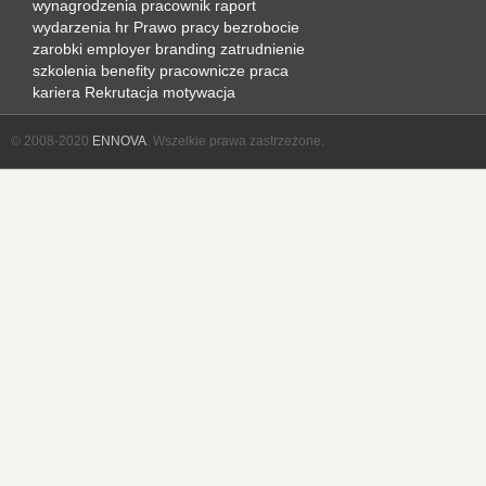
wynagrodzenia
pracownik
raport
wydarzenia hr
Prawo pracy
bezrobocie
zarobki
employer branding
zatrudnienie
szkolenia
benefity pracownicze
praca
kariera
Rekrutacja
motywacja
© 2008-2020
ENNOVA
. Wszelkie prawa zastrzeżone.