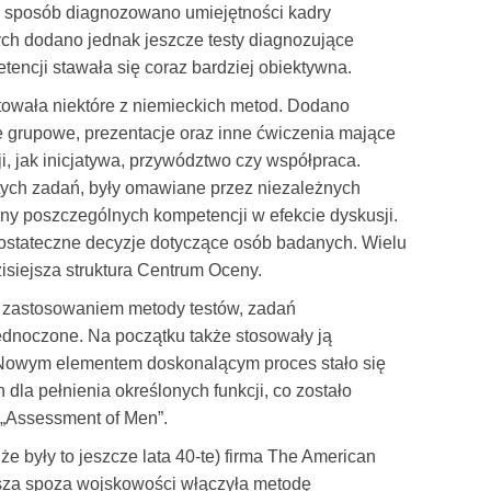
ny sposób diagnozowano umiejętności kadry
nych dodano jednak jeszcze testy diagnozujące
tencji stawała się coraz bardziej obiektywna.
towała niektóre z niemieckich metod. Dodano
 grupowe, prezentacje oraz inne ćwiczenia mające
i, jak inicjatywa, przywództwo czy współpraca.
 tych zadań, były omawiane przez niezależnych
eny poszczególnych kompetencji w efekcie dyskusji.
ostateczne decyzje dotyczące osób badanych. Wielu
isiejsza struktura Centrum Oceny.
zastosowaniem metody testów, zadań
ednoczone. Na początku także stosowały ją
 Nowym elementem doskonalącym proces stało się
la pełnienia określonych funkcji, co zostało
 „Assessment of Men”.
że były to jeszcze lata 40-te) firma The American
sza spoza wojskowości włączyła metodę