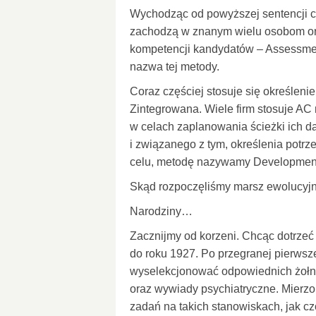
Wychodząc od powyższej sentencji chc
zachodzą w znanym wielu osobom ora
kompetencji kandydatów – Assessment
nazwa tej metody.
Coraz częściej stosuje się określeni
Zintegrowana. Wiele firm stosuje A
w celach zaplanowania ścieżki ich da
i związanego z tym, określenia pot
celu, metodę nazywamy Development
Skąd rozpoczęliśmy marsz ewolucyjn
Narodziny…
Zacznijmy od korzeni. Chcąc dotrze
do roku 1927. Po przegranej pierwsze
wyselekcjonować odpowiednich żołnie
oraz wywiady psychiatryczne. Mierzon
zadań na takich stanowiskach, jak czoł