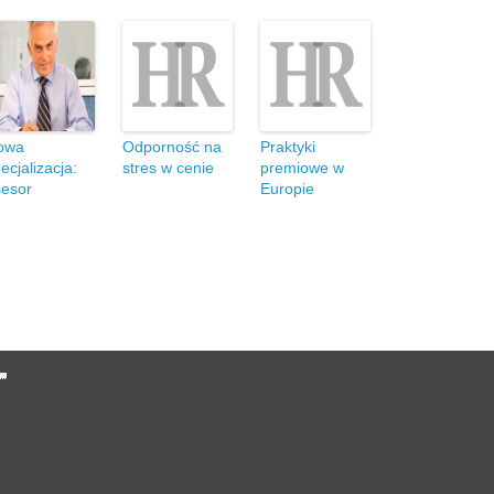
owa
Odporność na
Praktyki
ecjalizacja:
stres w cenie
premiowe w
sesor
Europie