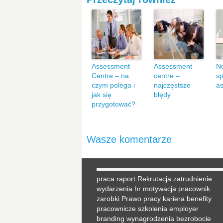
Assessment
Assessment
N
Centre – na
centre –
sp
czym polega i
najczęstsze
a
jak się
błędy
przygotować?
Wasze komentarze
praca
raport
Rekrutacja
zatrudnienie
wydarzenia hr
motywacja
pracownik
zarobki
Prawo pracy
kariera
benefity
pracownicze
szkolenia
employer
branding
wynagrodzenia
bezrobocie