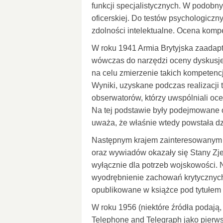
funkcji specjalistycznych. W podob
oficerskiej. Do testów psychologicz
zdolności intelektualne. Ocena kompe
W roku 1941 Armia Brytyjska zaadap
wówczas do narzędzi oceny dyskusje
na celu zmierzenie takich kompetencj
Wyniki, uzyskane podczas realizacji
obserwatorów, którzy uwspólniali oc
Na tej podstawie były podejmowane 
uważa, że właśnie wtedy powstała dz
Następnym krajem zainteresowanym 
oraz wywiadów okazały się Stany Zj
wyłącznie dla potrzeb wojskowości.
wyodrębnienie zachowań krytycznych d
opublikowane w książce pod tytułem
W roku 1956 (niektóre źródła podają, 
Telephone and Telegraph jako pierw