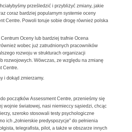
iałybyśmy prześledzić i przybliżyć zmiany, jakie
z coraz bardziej popularnym systemie oceny
 Centre. Powoli toruje sobie drogę również polska
e Centrum Oceny lub bardziej trafnie Ocena
C również wobec już zatrudnionych pracowników
lszego rozwoju w strukturach organizacji
rzeb rozwojowych. Wówczas, ze względu na zmianę
 Centre.
y i dokąd zmierzamy.
ć do początków Assessment Centre, przenieśmy się
j wojnie światowej, nasi niemieccy sąsiedzi, chcąc
rzy, szeroko stosowali testy psychologiczne
o ich „żołnierskie predyspozycje” do pełnienia
gista, telegrafista, pilot, a także w obszarze innych