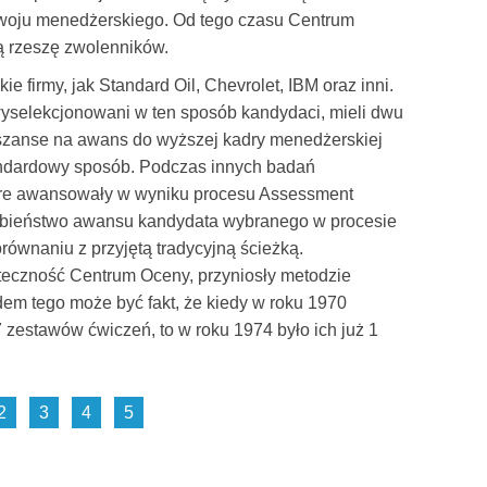
woju menedżerskiego. Od tego czasu Centrum
ą rzeszę zwolenników.
e firmy, jak Standard Oil, Chevrolet, IBM oraz inni.
wyselekcjonowani w ten sposób kandydaci, mieli dwu
 szanse na awans do wyższej kadry menedżerskiej
andardowy sposób. Podczas innych badań
tóre awansowały w wyniku procesu Assessment
obieństwo awansu kandydata wybranego w procesie
ównaniu z przyjętą tradycyjną ścieżką.
uteczność Centrum Oceny, przyniosły metodzie
em tego może być fakt, że kiedy w roku 1970
zestawów ćwiczeń, to w roku 1974 było ich już 1
2
3
4
5