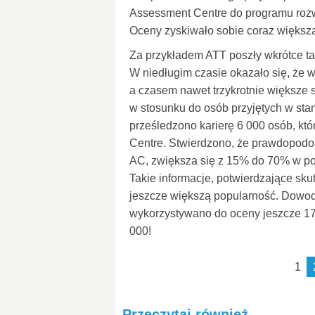
Assessment Centre do programu roz
Oceny zyskiwało sobie coraz większ
Za przykładem ATT poszły wkrótce taki
W niedługim czasie okazało się, że 
a czasem nawet trzykrotnie większe
w stosunku do osób przyjętych w st
prześledzono karierę 6 000 osób, k
Centre. Stwierdzono, że prawdopod
AC, zwiększa się z 15% do 70% w por
Takie informacje, potwierdzające sk
jeszcze większą popularność. Dowod
wykorzystywano do oceny jeszcze 17 
000!
1
Przeczytaj również