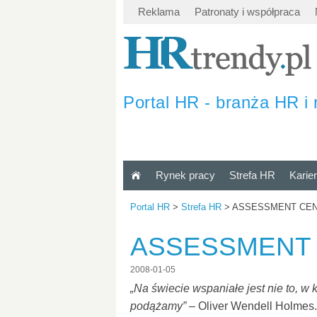
Reklama
Patronaty i współpraca
Portal HR - branża HR i 
Rynek pracy
Strefa HR
Karie
Portal HR
>
Strefa HR
>
ASSESSMENT CE
ASSESSMENT
2008-01-05
„Na świecie wspaniałe jest nie to, w 
podążamy”
– Oliver Wendell Holmes.