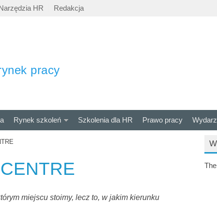
Narzędzia HR
Redakcja
rynek pracy
ra
Rynek szkoleń
Szkolenia dla HR
Prawo pracy
Wydarz
NTRE
W
 CENTRE
The
którym miejscu stoimy, lecz to, w jakim kierunku